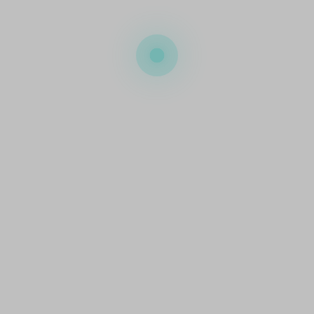
onfused? Don’t worry, that’s what we’re here fo
Call us on
1800 958 384